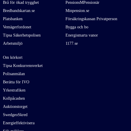
Brå för ökad trygghet
PensionsMPensionär
Bredbandskartan.se
Minpension.se
Platsbanken
Försäkringskassan Privatperson
Vemägerfordonet
Bygga och bo
Tipsa Säkerhetspolisen
Energismarta vanor
Arbetsmiljö
1177.se
Om körkort
Tipsa Konkurrensverket
Polisanmälan
Berätta för IVO
Yrkestrafiken
Kollpåcashen
Auktionstorget
SwedgeoSkred
Energieffektivisera