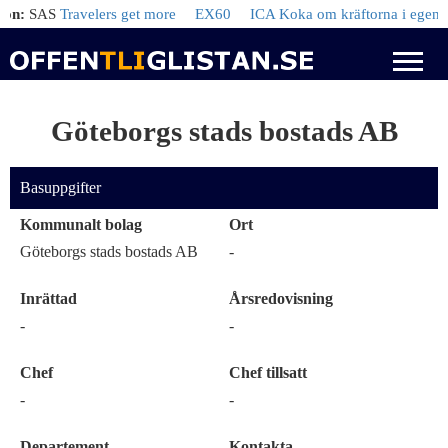
:
SAS
Travelers get more
EX60
ICA Koka om kräftorna i egen lag
Göteborgs stads bostads AB
Basuppgifter
Kommunalt bolag
Ort
Göteborgs stads bostads AB
-
Inrättad
Årsredovisning
-
-
Chef
Chef tillsatt
-
-
Departement
Kontakta