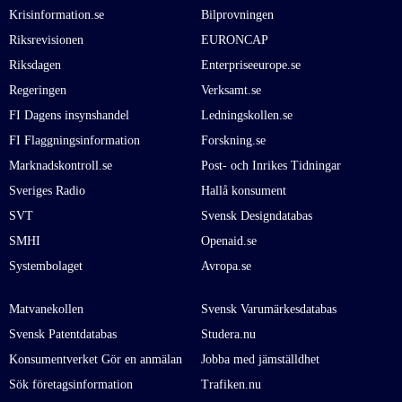
Krisinformation.se
Bilprovningen
Riksrevisionen
EURONCAP
Riksdagen
Enterpriseeurope.se
Regeringen
Verksamt.se
FI Dagens insynshandel
Ledningskollen.se
FI Flaggningsinformation
Forskning.se
Marknadskontroll.se
Post- och Inrikes Tidningar
Sveriges Radio
Hallå konsument
SVT
Svensk Designdatabas
SMHI
Openaid.se
Systembolaget
Avropa.se
Matvanekollen
Svensk Varumärkesdatabas
Svensk Patentdatabas
Studera.nu
Konsumentverket Gör en anmälan
Jobba med jämställdhet
Sök företagsinformation
Trafiken.nu