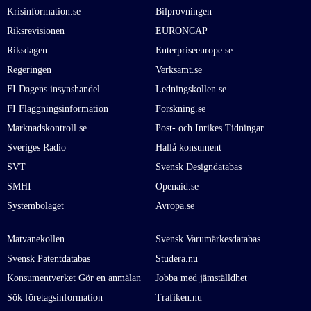
Krisinformation.se
Bilprovningen
Riksrevisionen
EURONCAP
Riksdagen
Enterpriseeurope.se
Regeringen
Verksamt.se
FI Dagens insynshandel
Ledningskollen.se
FI Flaggningsinformation
Forskning.se
Marknadskontroll.se
Post- och Inrikes Tidningar
Sveriges Radio
Hallå konsument
SVT
Svensk Designdatabas
SMHI
Openaid.se
Systembolaget
Avropa.se
Matvanekollen
Svensk Varumärkesdatabas
Svensk Patentdatabas
Studera.nu
Konsumentverket Gör en anmälan
Jobba med jämställdhet
Sök företagsinformation
Trafiken.nu