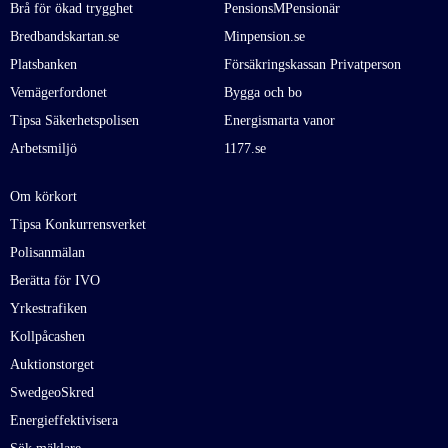
Brå för ökad trygghet
PensionsMPensionär
Bredbandskartan.se
Minpension.se
Platsbanken
Försäkringskassan Privatperson
Vemägerfordonet
Bygga och bo
Tipsa Säkerhetspolisen
Energismarta vanor
Arbetsmiljö
1177.se
Om körkort
Tipsa Konkurrensverket
Polisanmälan
Berätta för IVO
Yrkestrafiken
Kollpåcashen
Auktionstorget
SwedgeoSkred
Energieffektivisera