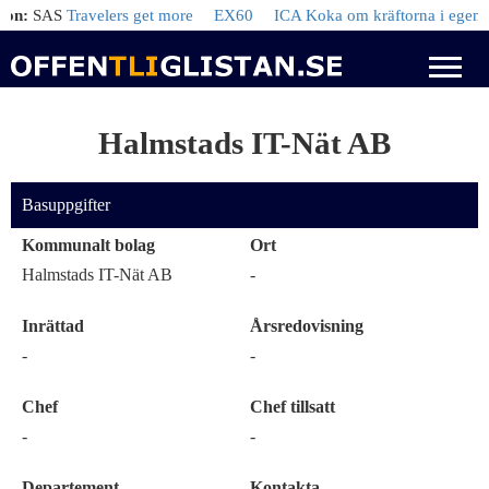
:
SAS
Travelers get more
EX60
ICA Koka om kräftorna i egen lag
Halmstads IT-Nät AB
Basuppgifter
Kommunalt bolag
Ort
Halmstads IT-Nät AB
-
Inrättad
Årsredovisning
-
-
Chef
Chef tillsatt
-
-
Departement
Kontakta