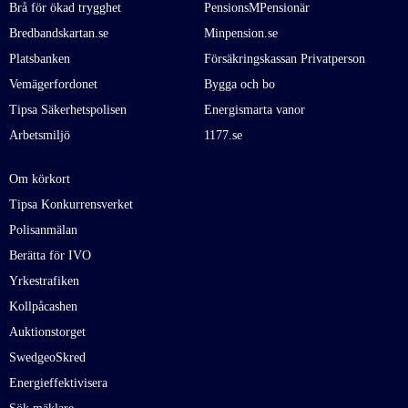
Brå för ökad trygghet
PensionsMPensionär
Bredbandskartan.se
Minpension.se
Platsbanken
Försäkringskassan Privatperson
Vemägerfordonet
Bygga och bo
Tipsa Säkerhetspolisen
Energismarta vanor
Arbetsmiljö
1177.se
Om körkort
Tipsa Konkurrensverket
Polisanmälan
Berätta för IVO
Yrkestrafiken
Kollpåcashen
Auktionstorget
SwedgeoSkred
Energieffektivisera