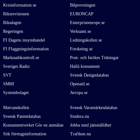
Krisinformation.se
Bilprovningen
Riksrevisionen
EURONCAP
Riksdagen
Enterpriseeurope.se
Regeringen
Verksamt.se
FI Dagens insynshandel
Ledningskollen.se
FI Flaggningsinformation
Forskning.se
Marknadskontroll.se
Post- och Inrikes Tidningar
Sveriges Radio
Hallå konsument
SVT
Svensk Designdatabas
SMHI
Openaid.se
Systembolaget
Avropa.se
Matvanekollen
Svensk Varumärkesdatabas
Svensk Patentdatabas
Studera.nu
Konsumentverket Gör en anmälan
Jobba med jämställdhet
Sök företagsinformation
Trafiken.nu