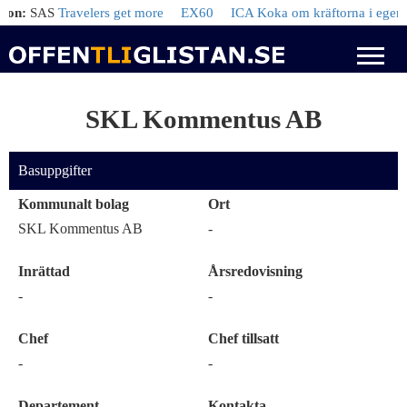
n:
SAS
Travelers get more
EX60
ICA Koka om kräftorna i egen lag
SKL Kommentus AB
Basuppgifter
Kommunalt bolag
Ort
SKL Kommentus AB
-
Inrättad
Årsredovisning
-
-
Chef
Chef tillsatt
-
-
Departement
Kontakta