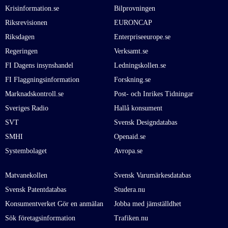
Krisinformation.se
Bilprovningen
Riksrevisionen
EURONCAP
Riksdagen
Enterpriseeurope.se
Regeringen
Verksamt.se
FI Dagens insynshandel
Ledningskollen.se
FI Flaggningsinformation
Forskning.se
Marknadskontroll.se
Post- och Inrikes Tidningar
Sveriges Radio
Hallå konsument
SVT
Svensk Designdatabas
SMHI
Openaid.se
Systembolaget
Avropa.se
Matvanekollen
Svensk Varumärkesdatabas
Svensk Patentdatabas
Studera.nu
Konsumentverket Gör en anmälan
Jobba med jämställdhet
Sök företagsinformation
Trafiken.nu