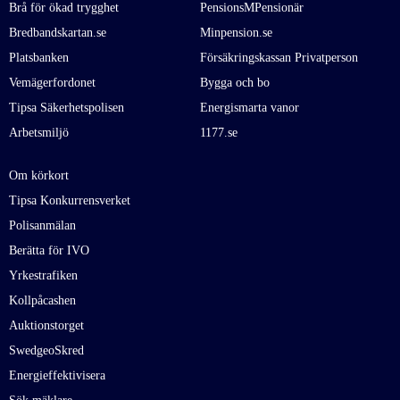
Brå för ökad trygghet
PensionsMPensionär
Bredbandskartan.se
Minpension.se
Platsbanken
Försäkringskassan Privatperson
Vemägerfordonet
Bygga och bo
Tipsa Säkerhetspolisen
Energismarta vanor
Arbetsmiljö
1177.se
Om körkort
Tipsa Konkurrensverket
Polisanmälan
Berätta för IVO
Yrkestrafiken
Kollpåcashen
Auktionstorget
SwedgeoSkred
Energieffektivisera