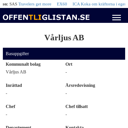
n:
SAS
Travelers get more
EX60
ICA Koka om kräftorna i egen lag
Vårljus AB
Basuppgifter
Kommunalt bolag
Ort
Vårljus AB
-
Inrättad
Årsredovisning
-
-
Chef
Chef tillsatt
-
-
Departement
Kontakta