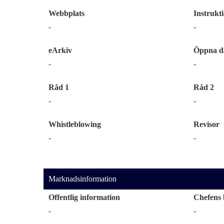
Webbplats
Instrukt
-
-
eArkiv
Öppna d
-
-
Råd 1
Råd 2
-
-
Whistleblowing
Revisor
-
-
Marknadsinformation
Offentlig information
Chefens 
-
-