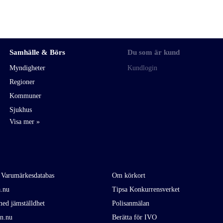
Samhälle & Börs
Du som är kund
Myndigheter
Kundlogin
Regioner
Kommuner
Sjukhus
 Varumärkesdatabas
Om körkort
a.nu
Tipsa Konkurrensverket
ed jämställdhet
Polisanmälan
en.nu
Berätta för IVO