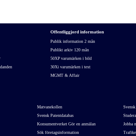
Offentliggjord information
Publik information 2 mån
Publikt arkiv 120 mån
r
50XP varumärken i bild
udanden
30Xi varumärken i text
MGMT & Affair
Matvanekollen
Svensk
Svensk Patentdatabas
Studer
Konsumentverket Gör en anmälan
Jobba m
Sök företagsinformation
Trafik