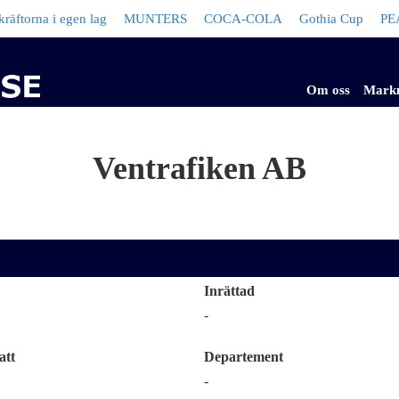
na i egen lag
MUNTERS
COCA-COLA
Gothia Cup
PEAK 
Om oss
Mark
Ventrafiken AB
Inrättad
-
att
Departement
-