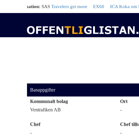
rd information:
SAS
Travelers get more
EX60
ICA Koka om kräftor
Basuppgifter
Kommunalt bolag
Ort
Ventrafiken AB
-
Chef
Chef tills
-
-