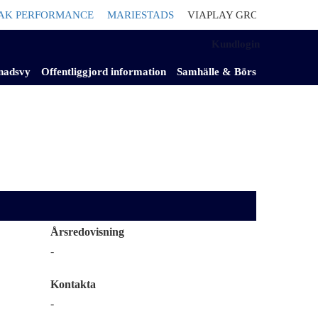
PERFORMANCE
MARIESTADS
VIAPLAY GROUP
Säljer nederlä
Kundlogin
nadsvy
Offentliggjord information
Samhälle & Börs
Årsredovisning
-
Kontakta
-