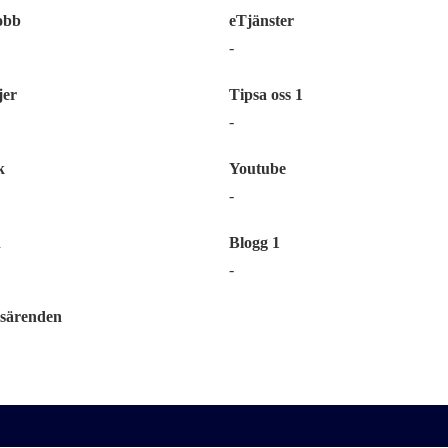
obb
eTjänster
-
er
Tipsa oss 1
-
k
Youtube
-
n
Blogg 1
-
särenden